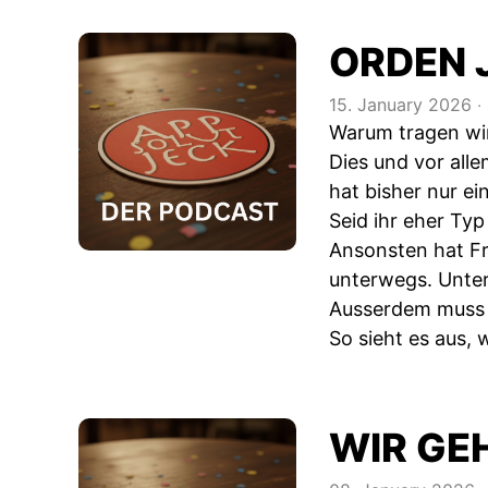
ORDEN 
15. January 2026
‧
Warum tragen wir
Dies und vor all
hat bisher nur ei
Seid ihr eher Ty
Ansonsten hat Fr
unterwegs. Unter
Ausserdem muss F
So sieht es aus, 
WIR GE