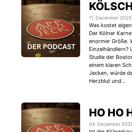
KÖLSCH
11. December 2025
Was kostet eigent
Der Kölner Karnev
enormer Größe. W
Einzelhändlern? 
Studie der Bosto
einem klaren Sch
Jecken, würde de
Herzblut und...
HO HO 
04. December 202
Ist der Klüngel n