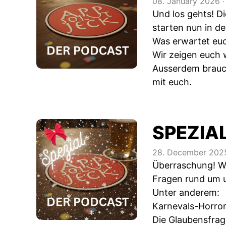
08. January 2026
‧
Und los gehts! D
starten nun in de
Was erwartet euc
Wir zeigen euch w
Ausserdem brauch
mit euch.
SPEZIAL
28. December 202
Überraschung! Wi
Fragen rund um u
Unter anderem:
Karnevals-Horror
Die Glaubensfrag