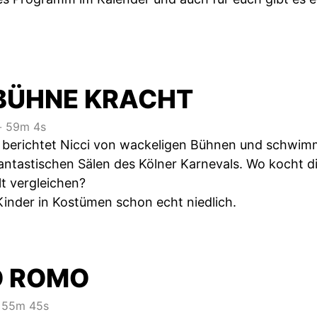
E BÜHNE KRACHT
‧
59m 4s
e berichtet Nicci von wackeligen Bühnen und schwi
fantastischen Sälen des Kölner Karnevals. Wo kocht
lt vergleichen?
inder in Kostümen schon echt niedlich.
O ROMO
55m 45s