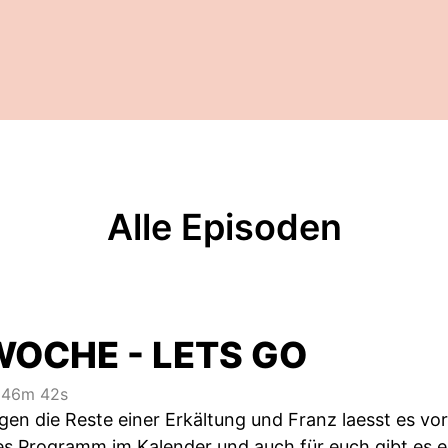
Alle Episoden
WOCHE - LETS GO
46m 42s
gen die Reste einer Erkältung und Franz laesst es vo
les Programm im Kalender und auch für euch gibt es e